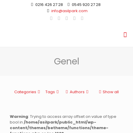
0216 426 27 28
0545 920 27 28
info@asilpark.com
Genel
Categories
Tags
Authors
Show all
Warning
: Trying to access array offset on value of type
bool in
/home/asilpark/public_html/wp-
content/themes/betheme/functions/theme-