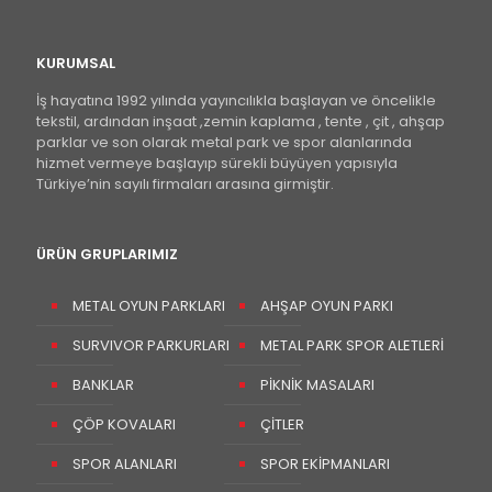
KURUMSAL
İş hayatına 1992 yılında yayıncılıkla başlayan ve öncelikle
tekstil, ardından inşaat ,zemin kaplama , tente , çit , ahşap
parklar ve son olarak metal park ve spor alanlarında
hizmet vermeye başlayıp sürekli büyüyen yapısıyla
Türkiye’nin sayılı firmaları arasına girmiştir.
ÜRÜN GRUPLARIMIZ
METAL OYUN PARKLARI
AHŞAP OYUN PARKI
SURVIVOR PARKURLARI
METAL PARK SPOR ALETLERİ
BANKLAR
PİKNİK MASALARI
ÇÖP KOVALARI
ÇİTLER
SPOR ALANLARI
SPOR EKİPMANLARI