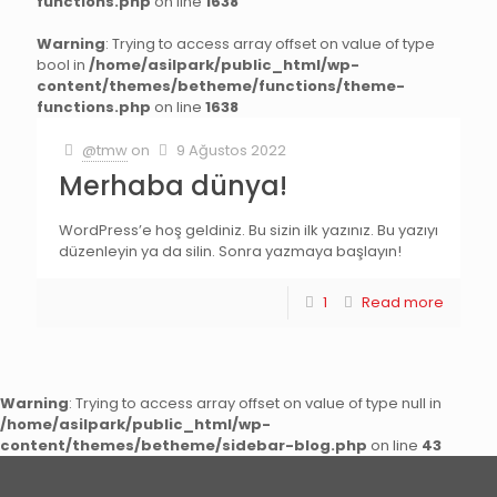
functions.php
on line
1638
Warning
: Trying to access array offset on value of type
bool in
/home/asilpark/public_html/wp-
content/themes/betheme/functions/theme-
functions.php
on line
1638
@tmw
on
9 Ağustos 2022
Merhaba dünya!
WordPress’e hoş geldiniz. Bu sizin ilk yazınız. Bu yazıyı
düzenleyin ya da silin. Sonra yazmaya başlayın!
1
Read more
Warning
: Trying to access array offset on value of type null in
/home/asilpark/public_html/wp-
content/themes/betheme/sidebar-blog.php
on line
43