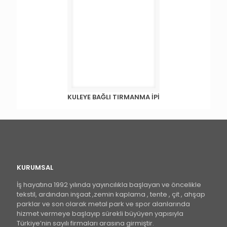
KULEYE BAĞLI TIRMANMA İPİ
KURUMSAL
İş hayatına 1992 yılında yayıncılıkla başlayan ve öncelikle
tekstil, ardından inşaat ,zemin kaplama , tente , çit , ahşap
parklar ve son olarak metal park ve spor alanlarında
hizmet vermeye başlayıp sürekli büyüyen yapısıyla
Türkiye’nin sayılı firmaları arasına girmiştir.