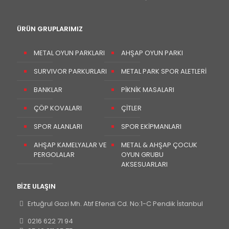
ÜRÜN GRUPLARIMIZ
METAL OYUN PARKLARI
AHŞAP OYUN PARKI
SURVIVOR PARKURLARI
METAL PARK SPOR ALETLERİ
BANKLAR
PİKNİK MASALARI
ÇÖP KOVALARI
ÇİTLER
SPOR ALANLARI
SPOR EKİPMANLARI
AHŞAP KAMELYALAR VE
METAL & AHŞAP ÇOCUK
PERGOLALAR
OYUN GRUBU
AKSESUARLARI
BİZE ULAŞIN
Ertuğrul Gazi Mh. Atıf Efendi Cd. No:1-C Pendik İstanbul
0216 622 71 94