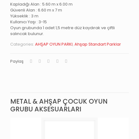
Kapladığı Alan : 5.60 m x 6.00 m
Güvenli Alan : 6.60 m x 7 m
Yükseklik : 3 m
Kullanıcı Yaşı : 3-15
Oyun grubunda 1 adet 1,5 metre düz kaydırak ve çiftli
salıncak bulunur.
Categories:
AHŞAP OYUN PARKI
,
Ahşap Standart Parklar
Paylaş
METAL & AHŞAP ÇOCUK OYUN
GRUBU AKSESUARLARI